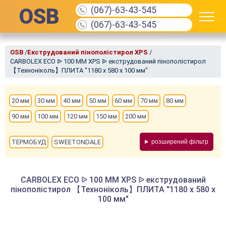
OSB
(067)-63-43-545
(067)-63-43-545
OSB
/
Екструдований пінополістирол XPS
/
CARBOLEX ECO ᐉ 100 ММ XPS ᐉ екструдований пінополістирол
【Техноніколь】ПЛИТА "1180 х 580 х 100 мм"
20 мм
30 мм
40 мм
50 мм
60 мм
70 мм
80 мм
90 мм
100 мм
120 мм
150 мм
200 мм
ТЕРМОБУД
SWEETONDALE
розширений фільтр
CARBOLEX ECO ᐉ 100 ММ XPS ᐉ екструдований
пінополістирол 【Техноніколь】ПЛИТА "1180 х 580 х
100 мм"