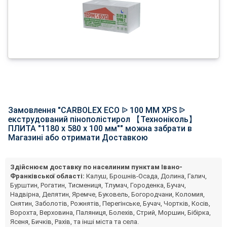
Замовлення "CARBOLEX ECO ᐉ 100 ММ XPS ᐉ
екструдований пінополістирол 【Техноніколь】
ПЛИТА "1180 х 580 х 100 мм"" можна забрати в
Магазині або отримати Доставкою
Здійснюєм доставку по населиним пунктам Івано-
Франківської області:
Калуш, Брошнів-Осада, Долина, Галич,
Бурштин, Рогатин, Тисмениця, Тлумач, Городенка, Бучач,
Надвірна, Делятин, Яремче, Буковель, Богородчани, Коломия,
Снятин, Заболотів, Рожнятів, Перегінське, Бучач, Чортків, Косів,
Ворохта, Верховина, Паляниця, Болехів, Стрий, Моршин, Бібірка,
Ясеня, Бичків, Рахів, та інші міста та села.