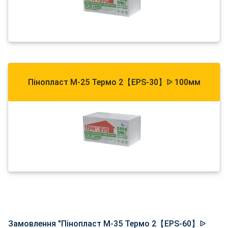
Пінопласт М-25 Термо 2【EPS-30】ᐉ 100мм
Замовлення "Пінопласт М-35 Термо 2【EPS-60】ᐉ