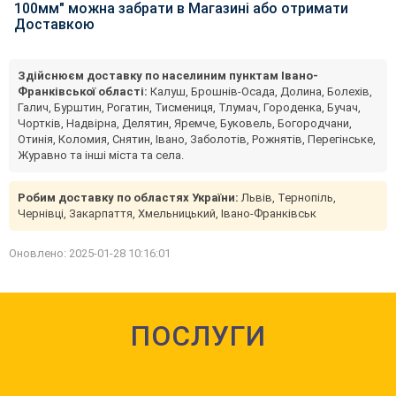
100мм" можна забрати в Магазині або отримати
Доставкою
Здійснюєм доставку по населиним пунктам Івано-
Франківської області:
Калуш, Брошнів-Осада, Долина, Болехів,
Галич, Бурштин, Рогатин, Тисмениця, Тлумач, Городенка, Бучач,
Чортків, Надвірна, Делятин, Яремче, Буковель, Богородчани,
Отинія, Коломия, Снятин, Івано, Заболотів, Рожнятів, Перегінське,
Журавно та інші міста та села.
Робим доставку по областях України:
Львів, Тернопіль,
Чернівці, Закарпаття, Хмельницький, Івано-Франківськ
Оновлено: 2025-01-28 10:16:01
ПОСЛУГИ